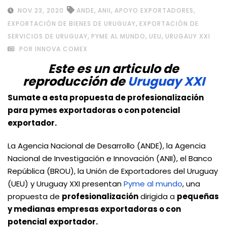
,
,
,
NOV 23, 2020
ANDE
ANII
APOYO EXPORTADORES
,
EXPORTACIÓN DE BIENES DE URUGUAY
EXPORTACIÓN DE
,
,
,
SERVICIOS DE URUGUAY
PYME AL MUNDO
UEU
URUGAUY XXI
POR INNOVA COMEX
Este es un articulo de
reproducción de
Uruguay XXI
Sumate a esta propuesta de profesionalización
para pymes exportadoras o con potencial
exportador.
La Agencia Nacional de Desarrollo (ANDE), la Agencia
Nacional de Investigación e Innovación (ANII), el Banco
República (BROU), la Unión de Exportadores del Uruguay
(UEU) y Uruguay XXI presentan
Pyme al mundo
, una
propuesta de
profesionalización
dirigida a
pequeñas
y medianas empresas exportadoras o con
potencial exportador.