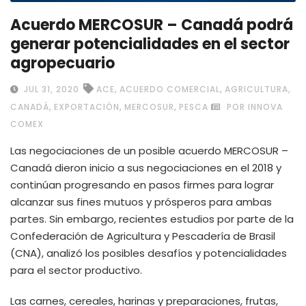
Acuerdo MERCOSUR – Canadá podrá
generar potencialidades en el sector
agropecuario
,
,
,
JUL 31, 2020
ACE
ACUERDO COMERCIAL
AGRICULTURA
,
,
,
CANADÁ
EXPORTACIÓN
MERCOSUR
PESCA
POR INNOVA
COMEX
Las negociaciones de un posible acuerdo MERCOSUR –
Canadá dieron inicio a sus negociaciones en el 2018 y
continúan progresando en pasos firmes para lograr
alcanzar sus fines mutuos y prósperos para ambas
partes. Sin embargo, recientes estudios por parte de la
Confederación de Agricultura y Pescadería de Brasil
(CNA), analizó los posibles desafíos y potencialidades
para el sector productivo.
Las carnes, cereales, harinas y preparaciones, frutas,